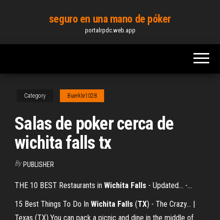
Skip
seguro en una mano de póker
to
portalrpdc.web.app
the
content
Category
Buerkle1028
Salas de poker cerca de
wichita falls tx
By
PUBLISHER
THE 10 BEST Restaurants in
Wichita
Falls
- Updated... -…
15 Best Things To Do In
Wichita
Falls
(
TX
) - The Crazy… |
Texas (TX).You can pack a picnic and dine in the middle of