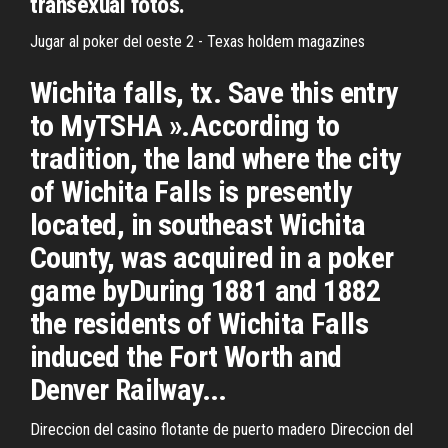
transexual fotos.
Jugar al poker del oeste 2 - Texas holdem magazines
Wichita falls, tx. Save this entry
to MyTSHA ».According to
tradition, the land where the city
of Wichita Falls is presently
located, in southeast Wichita
County, was acquired in a poker
game byDuring 1881 and 1882
the residents of Wichita Falls
induced the Fort Worth and
Denver Railway...
Direccion del casino flotante de puerto madero Direccion del