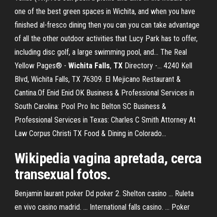
one of the best green spaces in Wichita, and when you have
finished al-fresco dining then you can you can take advantage
of all the other outdoor activities that Lucy Park has to offer,
including disc golf, a large swimming pool, and... The Real
Yellow Pages® -
Wichita
Falls
,
TX
Directory -… 4240 Kell
Blvd, Wichita Falls, TX 76309. El Mejicano Restaurant &
Cantina.Of Enid Enid OK Business & Professional Services in
South Carolina: Pool Pro Inc Belton SC Business &
Professional Services in Texas: Charles C Smith Attorney At
Law Corpus Christi TX Food & Dining in Colorado...
Wikipedia vagina apretada, cerca
transexual fotos.
Benjamin laurant poker Dd poker 2. Shelton casino ... Ruleta
en vivo casino madrid. ... International falls casino. ... Poker