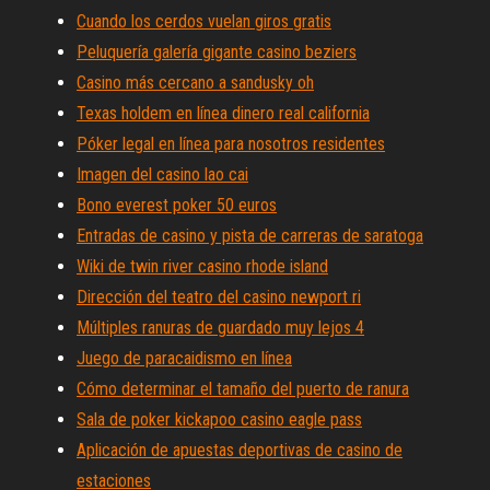
Cuando los cerdos vuelan giros gratis
Peluquería galería gigante casino beziers
Casino más cercano a sandusky oh
Texas holdem en línea dinero real california
Póker legal en línea para nosotros residentes
Imagen del casino lao cai
Bono everest poker 50 euros
Entradas de casino y pista de carreras de saratoga
Wiki de twin river casino rhode island
Dirección del teatro del casino newport ri
Múltiples ranuras de guardado muy lejos 4
Juego de paracaidismo en línea
Cómo determinar el tamaño del puerto de ranura
Sala de poker kickapoo casino eagle pass
Aplicación de apuestas deportivas de casino de
estaciones