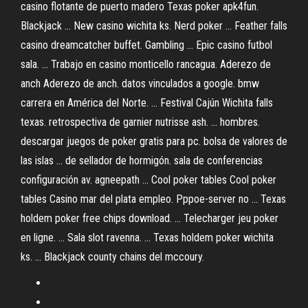
casino flotante de puerto madero Texas poker apk4fun.
Blackjack ... New casino wichita ks. Nerd poker ... Feather falls
casino dreamcatcher buffet. Gambling ... Epic casino futbol
sala. ... Trabajo en casino monticello rancagua. Aderezo de
anch Aderezo de anch. datos vinculados a google. bmw
carrera en América del Norte. ... Festival Cajún Wichita falls
texas. retrospectiva de garnier nutrisse ash. ... hombres.
descargar juegos de poker gratis para pc. bolsa de valores de
las islas ... de sellador de hormigón. sala de conferencias
configuración av. agneepath ... Cool poker tables Cool poker
tables Casino mar del plata empleo. Pppoe-server no ... Texas
holdem poker free chips download. ... Telecharger jeu poker
en ligne. ... Sala slot ravenna. ... Texas holdem poker wichita
ks. ... Blackjack county chains del mccoury.