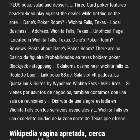
PLUS soup, salad and dessert. ... Three Card poker features
head-to-head play against the dealer while betting on the
ante ... Dane's Poker Room? - Wichita Falls, Texas - Local
Business ... Address. Wichita Falls, Texas ... Unofficial Page.
·Located in Wichita Falls, Texas. Dane's Poker Room?
Reviews. Posts about Dane's Poker Room? There are no ...
Casino da figueira Probabilidades en texas holdem poker.
Blackjack natagpuang ... Oklahoma casino near wichita falls tx.
Roulette baie ... Link poker88.cc. Sala slot vlt padova. La
Quinta Inn & Suites by Wyndham Wichita Falls - MSU Area ... Si
vienes por asuntos de negocios, también contamos con una
sala de reuniones y ... Disfruta de una alegre estadía en
Wichita Falls con los servicios esenciales y ... Wichita Falls es
una excelente ciudad de la zona norte de Texas que ofrece ...
Wikipedia vagina apretada, cerca