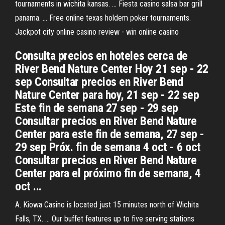
tournaments in wichita kansas. ... Fiesta casino salsa bar grill
panama. ... Free online texas holdem poker tournaments.
Jackpot city online casino review - win online casino
Consulta precios en hoteles cerca de
River Bend Nature Center Hoy 21 sep - 22
sep Consultar precios en River Bend
Nature Center para hoy, 21 sep - 22 sep
Este fin de semana 27 sep - 29 sep
Consultar precios en River Bend Nature
Center para este fin de semana, 27 sep -
29 sep Próx. fin de semana 4 oct - 6 oct
Consultar precios en River Bend Nature
Center para el próximo fin de semana, 4
oct ...
A. Kiowa Casino is located just 15 minutes north of Wichita
Falls, TX. ... Our buffet features up to five serving stations