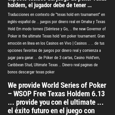
holdem, el jugador debe de tener ...
Traducciones en contexto de "texas hold em tournament" en
inglés-español de ... juegos por dinero real en Omaha y Texas
Hold Em modo torneo (Siéntese y Go, ... the new Governor of
Poker in the ultimate Texas hold 'em poker tournament. Gran
emoción en línea en los Casinos en Vivo | Casinos ... ... de tus
opciones favoritas de juegos por dinero real y comienza a
jugar para ganar. ... de Póker de 3 cartas, Casino Hold'em,
Caribbean Stud, Ultimate Texas ... Dinero real paginas de
bonos descargar texas poker
We provide World Series of Poker
– WSOP Free Texas Holdem 6.13
... provide you con el ultimate ...
el éxito futuro en el juego con