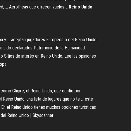
d, ... Aerolíneas que ofrecen vuelos a
Reino
Unido
pa y ... aceptan jugadores Europeos o del Reino Unido
a han sido declarados Patrimonio de la Humanidad.
o Sitios de interés en Reino Unido: Lee las opiniones
ropa
s como Chipre, el Reino Unido, que confío por
 Reino Unido, una lista de lugares que no te ... este
En el Reino Unido tienes muchas opciones turísticas
del Reino Unido | Skyscanner ...