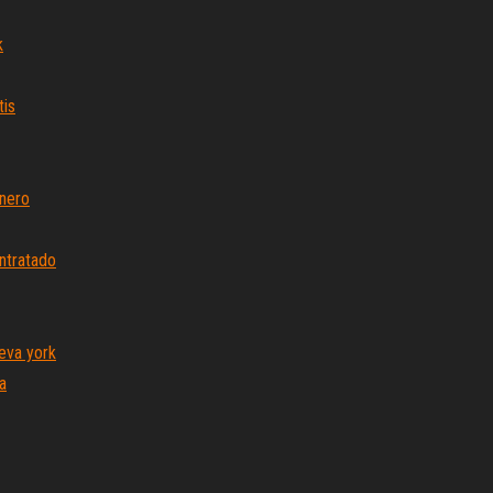
k
tis
nero
ntratado
eva york
a
gratuitas